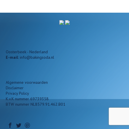
Oosterbeek - Nederland
E-mail:
info@bakingsoda.nl
Algemene voorwaarden
Disclaimer
Privacy Policy
K.v.K nummer 69739358
BTW nummer NL8579.91.462.B01