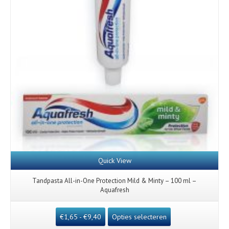
Quick View
Tandpasta All-in-One Protection Mild & Minty – 100 ml –
Aquafresh
€
1,65
-
€
9,40
Opties selecteren