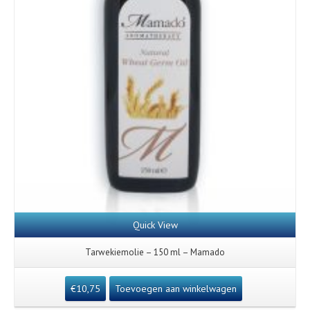
Quick View
Tarwekiemolie – 150 ml – Mamado
€
10,75
Toevoegen aan winkelwagen