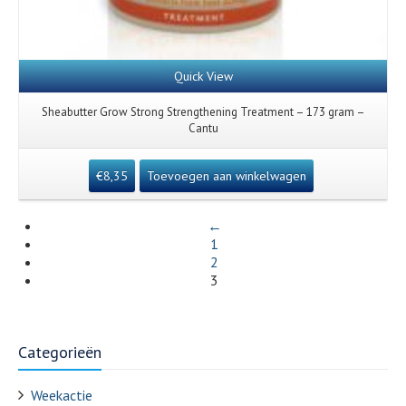
Quick View
Sheabutter Grow Strong Strengthening Treatment – 173 gram –
Cantu
€
8,35
Toevoegen aan winkelwagen
←
1
2
3
Categorieën
Weekactie