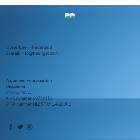
Oosterbeek - Nederland
E-mail:
info@bakingsoda.nl
Algemene voorwaarden
Disclaimer
Privacy Policy
K.v.K nummer 69739358
BTW nummer NL8579.91.462.B01