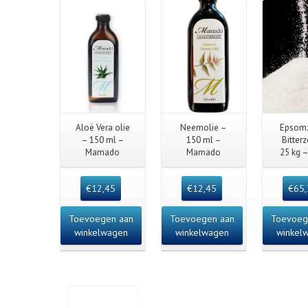
Quick View
Quick View
Quick
Aloë Vera olie
Neemolie –
Epsomz
– 150 ml –
150 ml –
Bitter
Mamado
Mamado
25 kg –
€
12,45
€
12,45
€
65
Toevoegen aan
Toevoegen aan
Toevoeg
winkelwagen
winkelwagen
winkel
Deta