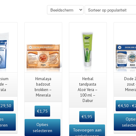
 View
Quick View
Quick View
Quick 
sium
Himalaya
Herbal
Dode 
ide –
badzout
tandpasta
zout
rala
brokken –
Aloë Vera –
Miner
Minerala
100 ml –
Dabur
€
29,50
€
4,50
-
€
€
1,75
€
5,95
es
Optie
Opties
eren
selecte
Toevoegen aan
selecteren
winkelwagen