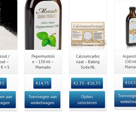
 View
Quick View
Quick View
Quick 
out /
Pepermuntoli
Calciumcarbo
Arganol
zout –
e – 150 ml –
naat – Baking
150 m
 K + S
Mamado
Soda NL
Mama
,35
€
14,75
€
2,35
-
€
16,35
€
14,
en aan
Toevoegen aan
Opties
Toevoege
wagen
winkelwagen
selecteren
winkelw
Detai
ils
Details