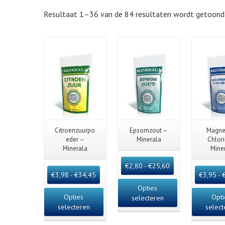
Resultaat 1–36 van de 84 resultaten wordt getoond
Quick View
Quick View
Quick
Citroenzuurpo
Epsomzout –
Magne
eder –
Minerala
Chlor
Minerala
Mine
€
2,80
-
€
25,60
€
3,98
-
€
34,45
€
3,95
-
Opties
Opties
Opti
selecteren
selecteren
select