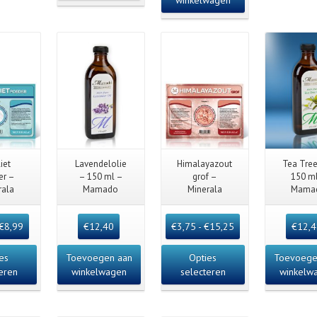
Detai
 View
Quick View
Quick View
Quick 
iet
Lavendelolie
Himalayazout
Tea Tree
er –
– 150 ml –
grof –
150 m
rala
Mamado
Minerala
Mama
€
8,99
€
12,40
€
3,75
-
€
15,25
€
12,
es
Toevoegen aan
Opties
Toevoege
eren
winkelwagen
selecteren
winkelw
ils