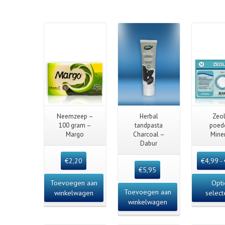
Details
Quick View
Quick View
Quick
Neemzeep –
Herbal
Zeol
100 gram –
tandpasta
poed
Margo
Charcoal –
Mine
Dabur
€
2,20
€
4,99
-
€
5,95
Toevoegen aan
Opti
Toevoegen aan
winkelwagen
select
winkelwagen
Details
Deta