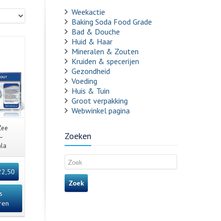
Weekactie
Baking Soda Food Grade
Bad & Douche
Huid & Haar
Mineralen & Zouten
Kruiden & specerijen
Gezondheid
Voeding
Huis & Tuin
Groot verpakking
Webwinkel pagina
View
Zee
Zoeken
 –
ala
22,50
Zoek
s
ren