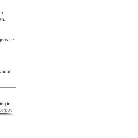
oem
en.
gens te
 Nadat