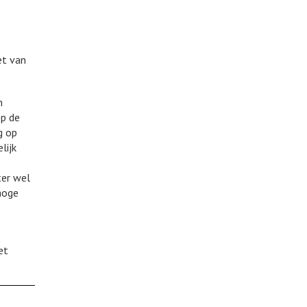
et van
n
op de
g op
lijk
ter wel
 hoge
et