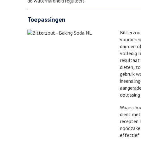
de waterhardheid reguleert.
Toepassingen
Bitterzou
voorberei
darmen of
volledig 
resultaat
diëten, zo
gebruik w
ineens in
aangerade
oplossing
Waarschuw
dient met
recepten 
noodzakel
effectief 