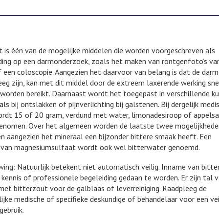
t is één van de mogelijke middelen die worden voorgeschreven als
ding op een darmonderzoek, zoals het maken van röntgenfoto’s va
 een coloscopie. Aangezien het daarvoor van belang is dat de dar
leeg zijn, kan met dit middel door de extreem laxerende werking sne
 worden bereikt. Daarnaast wordt het toegepast in verschillende ku
als bij ontslakken of pijnverlichting bij galstenen. Bij dergelijk medi
ordt 15 of 20 gram, verdund met water, limonadesiroop of appelsa
genomen. Over het algemeen worden de laatste twee mogelijkhede
n aangezien het mineraal een bijzonder bittere smaak heeft. Een
 van magnesiumsulfaat wordt ook wel bitterwater genoemd.
ing: Natuurlijk betekent niet automatisch veilig. Inname van bitte
 kennis of professionele begeleiding gedaan te worden. Er zijn tal 
met bitterzout voor de galblaas of leverreiniging. Raadpleeg de
ijke medische of specifieke deskundige of behandelaar voor een vei
gebruik.