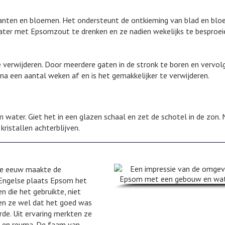
lanten en bloemen. Het ondersteunt de ontkieming van blad en bl
ater met Epsomzout te drenken en ze nadien wekelijks te besproei
verwijderen. Door meerdere gaten in de stronk te boren en vervol
a een aantal weken af en is het gemakkelijker te verwijderen.
 water. Giet het in een glazen schaal en zet de schotel in de zon.
ristallen achterblijven.
17e eeuw maakte de
 Engelse plaats Epsom het
die het gebruikte, niet
en ze wel dat het goed was
de. Uit ervaring merkten ze
e en reuma. De faam van