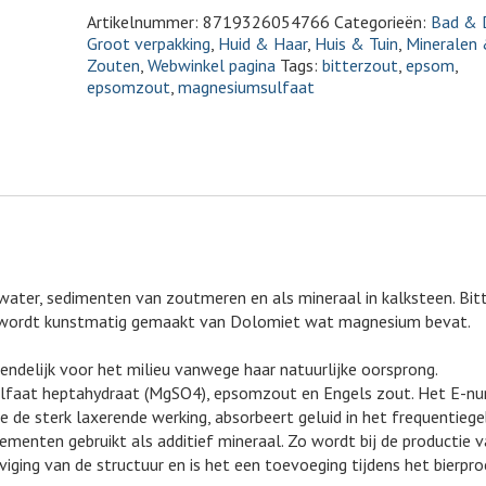
Artikelnummer:
8719326054766
Categorieën:
Bad & 
Groot verpakking
,
Huid & Haar
,
Huis & Tuin
,
Mineralen
Zouten
,
Webwinkel pagina
Tags:
bitterzout
,
epsom
,
epsomzout
,
magnesiumsulfaat
ewater, sedimenten van zoutmeren en als mineraal in kalksteen. Bit
r wordt kunstmatig gemaakt van Dolomiet wat magnesium bevat.
iendelijk voor het milieu vanwege haar natuurlijke oorsprong.
ulfaat heptahydraat (MgSO4), epsomzout en Engels zout. Het E-n
 de sterk laxerende werking, absorbeert geluid in het frequentiege
menten gebruikt als additief mineraal. Zo wordt bij de productie 
iging van de structuur en is het een toevoeging tijdens het bierpro