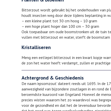
Bitterzout wordt gebruikt bij het onderhouden van p
houdt insecten weg door deze tijdens beplanting in w
– een kleine plant tot 30 cm hoog – 10 gram
– een hoge plant hoger dan 100 cm – 30 gram
Ook toepasbaar om oude boomstronken uit de tuin te 
vullen met bitterzout en water, sterft de boomstam n
Kristalliseren
Meng een eetlepel bitterzout in een kwart kopje warm
de zon het water heeft verdampt, zullen er prachtige k
Achtergrond & Geschiedenis
De naam ‘epsomzout’ dateert reeds uit 1695. In de 
aanwezigheid van bijzondere zoutlagen in en rond de
beroemdste kuuroord van Engeland. Hoewel de mensen 
precies wisten waarom het zo waardevol was begrep
voor de gezondheid en dat het de levensduur bevorder
dat het goed was tegen weefselverharding, nierziekt