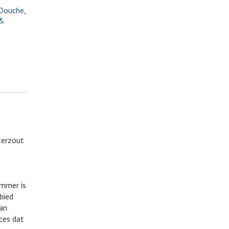
Douche
,
 &
terzout
ummer is
bied
van
ces dat