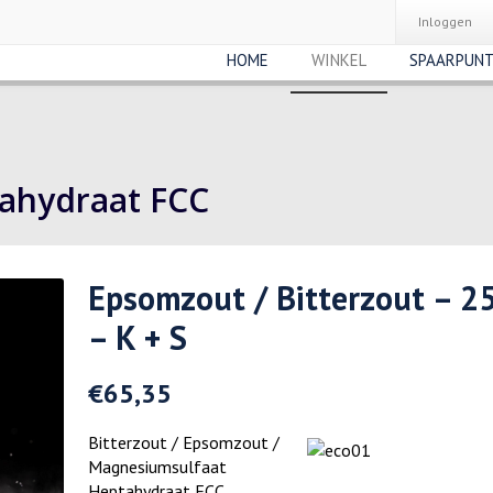
Inloggen
HOME
WINKEL
SPAARPUN
ahydraat FCC
Epsomzout / Bitterzout – 2
– K + S
€
65,35
Bitterzout / Epsomzout /
Magnesiumsulfaat
Heptahydraat FCC