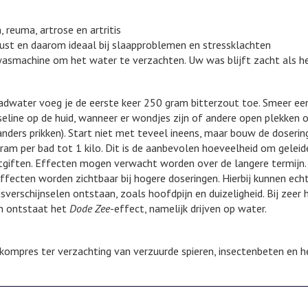
, reuma, artrose en artritis
rust en daarom ideaal bij slaapproblemen en stressklachten
asmachine om het water te verzachten. Uw was blijft zacht als h
adwater voeg je de eerste keer 250 gram bitterzout toe. Smeer ee
seline op de huid, wanneer er wondjes zijn of andere open plekken 
anders prikken). Start niet met teveel ineens, maar bouw de doserin
ram per bad tot 1 kilo. Dit is de aanbevolen hoeveelheid om geleide
tgiften. Effecten mogen verwacht worden over de langere termijn.
effecten worden zichtbaar bij hogere doseringen. Hierbij kunnen ech
sverschijnselen ontstaan, zoals hoofdpijn en duizeligheid. Bij zeer
n ontstaat het
Dode Zee
-effect, namelijk drijven op water.
 kompres ter verzachting van verzuurde spieren, insectenbeten en h