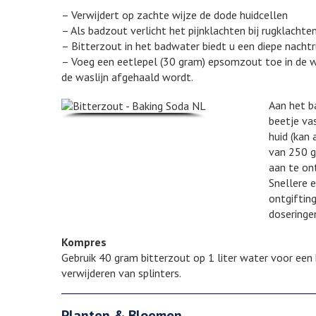
– Verwijdert op zachte wijze de dode huidcellen
– Als badzout verlicht het pijnklachten bij rugklachten
– Bitterzout in het badwater biedt u een diepe nacht
– Voeg een eetlepel (30 gram) epsomzout toe in de w
de waslijn afgehaald wordt.
Aan het b
beetje va
huid (kan 
van 250 g
aan te on
Snellere 
ontgifting
doseringe
Kompres
Gebruik 40 gram bitterzout op 1 liter water voor een
verwijderen van splinters.
Planten & Bloemen