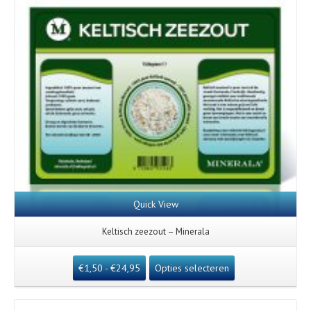
Quick View
Keltisch zeezout – Minerala
€
1,50
-
€
24,95
Opties selecteren