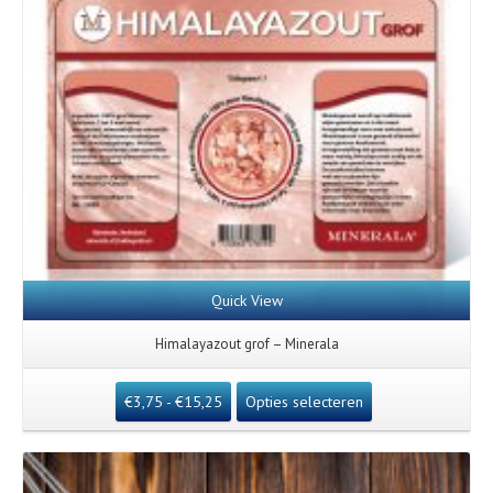
Quick View
Himalayazout grof – Minerala
€
3,75
-
€
15,25
Opties selecteren