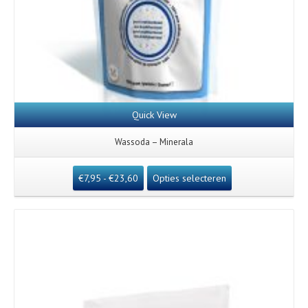
Quick View
Wassoda – Minerala
€
7,95
-
€
23,60
Opties selecteren