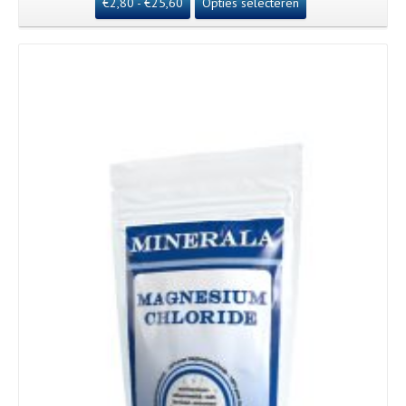
€
2,80
-
€
25,60
Opties selecteren