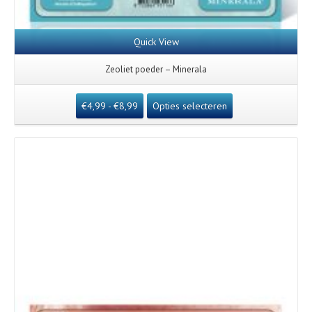
Quick View
Zeoliet poeder – Minerala
€
4,99
-
€
8,99
Opties selecteren