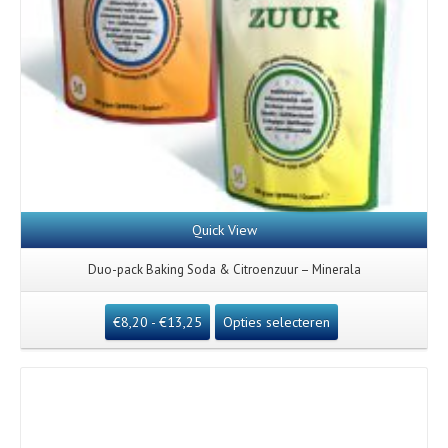
Quick View
Duo-pack Baking Soda & Citroenzuur – Minerala
€
8,20
-
€
13,25
Opties selecteren