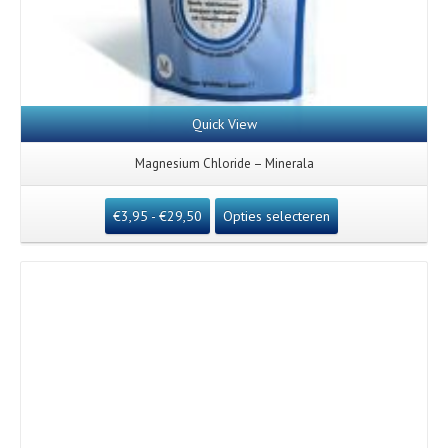
Quick View
Magnesium Chloride – Minerala
€
3,95
-
€
29,50
Opties selecteren