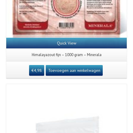
Quick View
Himalayazout fijn – 1000 gram – Minerala
€
4,98
Toevoegen aan winkelwagen