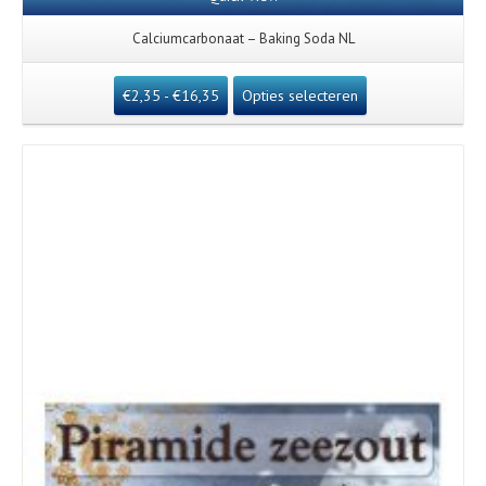
Calciumcarbonaat – Baking Soda NL
€
2,35
-
€
16,35
Opties selecteren