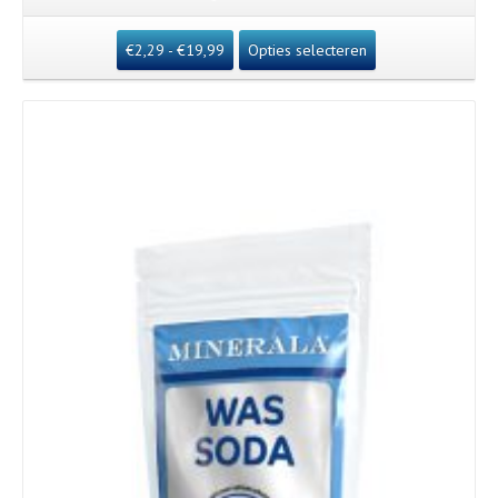
€
2,29
-
€
19,99
Opties selecteren