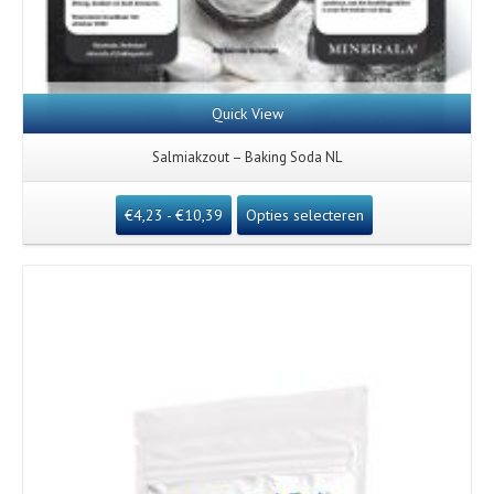
Quick View
Salmiakzout – Baking Soda NL
€
4,23
-
€
10,39
Opties selecteren