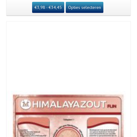
€
3,98
-
€
34,45
Opties selecteren
Details