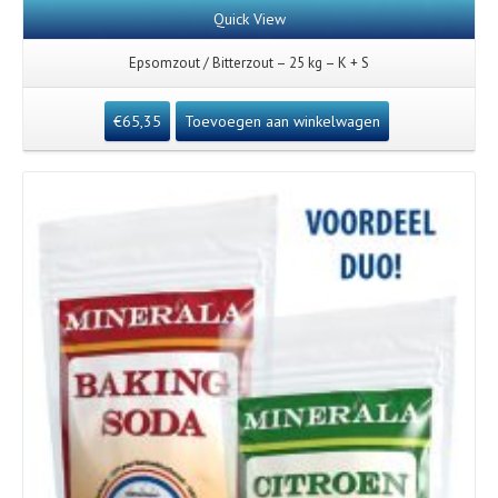
Quick View
Epsomzout / Bitterzout – 25 kg – K + S
€
65,35
Toevoegen aan winkelwagen
Details