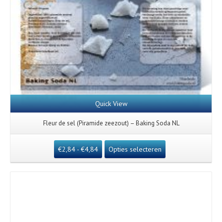
Quick View
Fleur de sel (Piramide zeezout) – Baking Soda NL
€
2,84
-
€
4,84
Opties selecteren