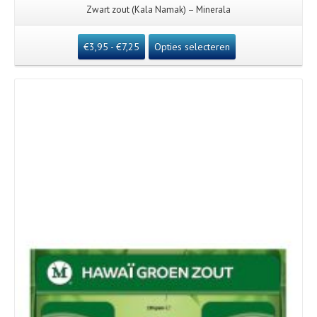
Zwart zout (Kala Namak) – Minerala
€
3,95
-
€
7,25
Opties selecteren