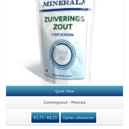
Quick View
Zuiveringszout – Minerala
€
3,75
-
€
8,25
Opties selecteren