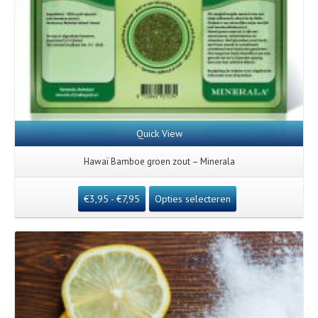
Quick View
Hawaï Bamboe groen zout – Minerala
€
3,95
-
€
7,95
Opties selecteren