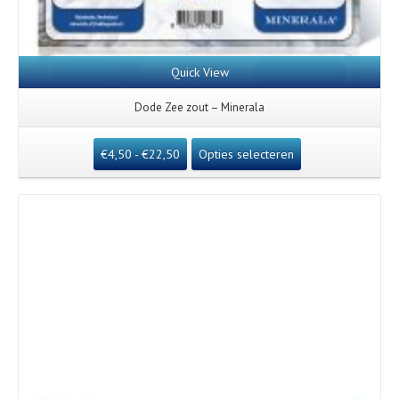
Quick View
Dode Zee zout – Minerala
€
4,50
-
€
22,50
Opties selecteren