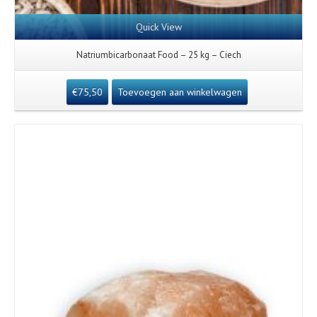
Quick View
Natriumbicarbonaat Food – 25 kg – Ciech
€
75,50
Toevoegen aan winkelwagen
Details