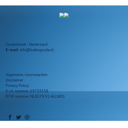
Oosterbeek - Nederland
E-mail:
info@bakingsoda.nl
Algemene voorwaarden
Disclaimer
Privacy Policy
K.v.K nummer 69739358
BTW nummer NL8579.91.462.B01