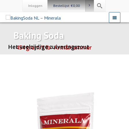
Inloggen
Bestellijst:
€
0,00
Baking Soda
Het veelzijdige zuiveringszout
454 gram/1 lb - Arm&Hammer