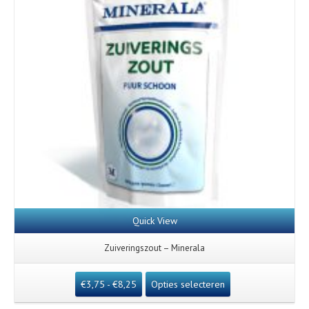
Quick View
Zuiveringszout – Minerala
€
3,75
-
€
8,25
Opties selecteren