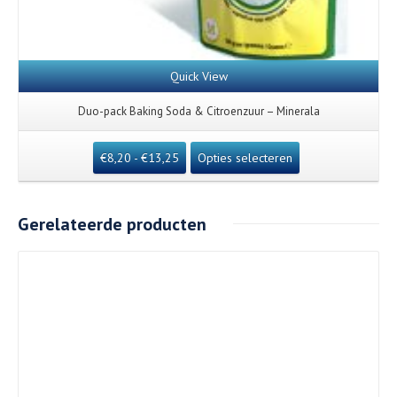
Quick View
Duo-pack Baking Soda & Citroenzuur – Minerala
€
8,20
-
€
13,25
Opties selecteren
Gerelateerde producten
Details