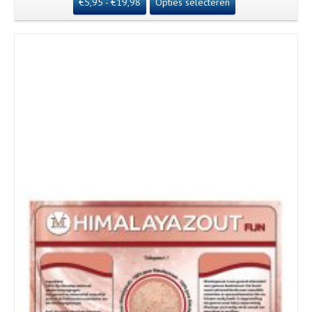
€
5,95
-
€
19,98
Opties selecteren
Details