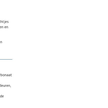
chtjes
ren en
en
arbonaat
deuren,
nde