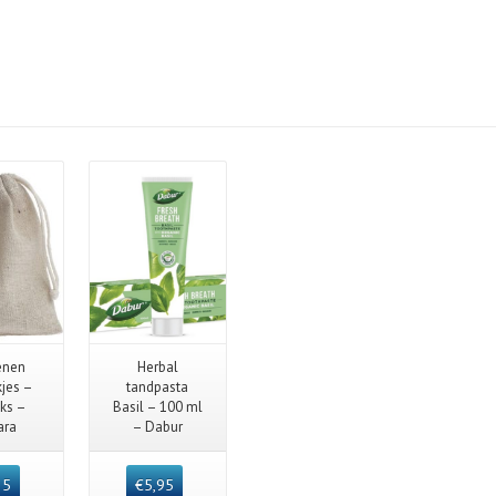
 View
Quick View
enen
Herbal
jes –
tandpasta
uks –
Basil – 100 ml
ara
– Dabur
35
€
5,95