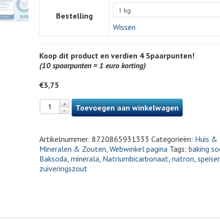
Bestelling
Wissen
Koop dit product en verdien
4
Spaarpunten!
(10 spaarpunten = 1 euro korting)
€
3,75
Toevoegen aan winkelwagen
Artikelnummer:
8720865931333
Categorieën:
Huis & 
Mineralen & Zouten
,
Webwinkel pagina
Tags:
baking so
Baksoda
,
minerala
,
Natriumbicarbonaat
,
natron
,
speise
zuiveringszout