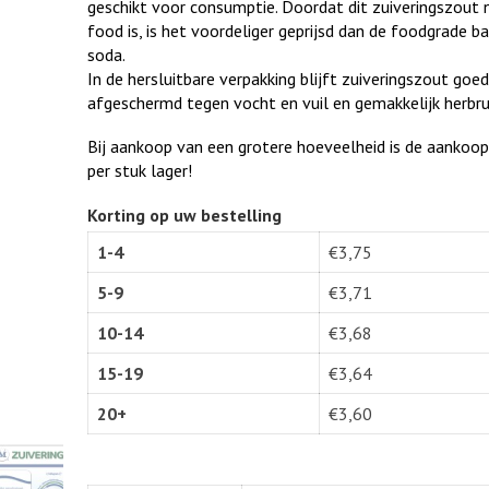
geschikt voor consumptie. Doordat dit zuiveringszout 
food is, is het voordeliger geprijsd dan de foodgrade ba
soda.
In de hersluitbare verpakking blijft zuiveringszout goe
afgeschermd tegen vocht en vuil en gemakkelijk herbru
Bij aankoop van een grotere hoeveelheid is de aankoopp
per stuk lager!
Korting op uw bestelling
1-4
€
3,75
5-9
€
3,71
10-14
€
3,68
15-19
€
3,64
20+
€
3,60