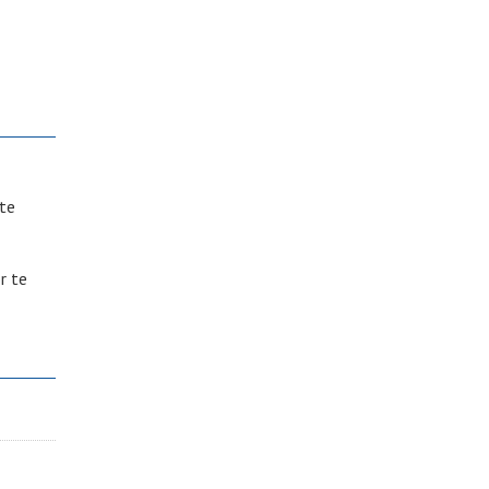
 te
r te