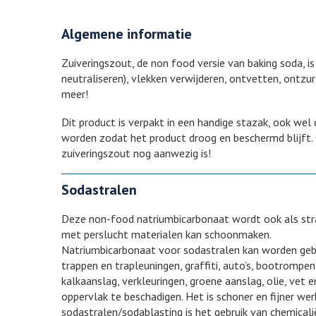
Algemene informatie
Zuiveringszout, de non food versie van baking soda, i
neutraliseren), vlekken verwijderen, ontvetten, ontzur
meer!
Dit product is verpakt in een handige stazak, ook we
worden zodat het product droog en beschermd blijft. O
zuiveringszout nog aanwezig is!
Sodastralen
Deze non-food natriumbicarbonaat wordt ook als straa
met perslucht materialen kan schoonmaken.
Natriumbicarbonaat voor sodastralen kan worden gebr
trappen en trapleuningen, graffiti, auto’s, bootromp
kalkaanslag, verkleuringen, groene aanslag, olie, ve
oppervlak te beschadigen. Het is schoner en fijner w
sodastralen/sodablasting is het gebruik van chemicali