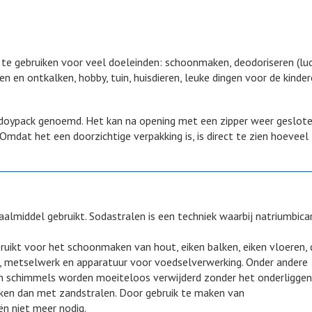
s te gebruiken voor veel doeleinden: schoonmaken, deodoriseren (lu
en en ontkalken, hobby, tuin, huisdieren, leuke dingen voor de kinde
l doypack genoemd. Het kan na opening met een zipper weer geslot
mdat het een doorzichtige verpakking is, is direct te zien hoeveel
lmiddel gebruikt. Sodastralen is een techniek waarbij natriumbic
uikt voor het schoonmaken van hout, eiken balken, eiken vloeren, 
en, metselwerk en apparatuur voor voedselverwerking. Onder andere
t en schimmels worden moeiteloos verwijderd zonder het onderligge
erken dan met zandstralen. Door gebruik te maken van
ën niet meer nodig.