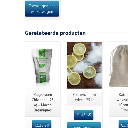
Toevoegen aan
winkelwagen
Gerelateerde producten
Details
Quick View
Quick View
Quick
Magnesium
Citroenzuurpo
Kato
Chloride – 25
eder – 25 kg
waszak
kg – Macco
10 st
Organiques
Tiw
€
143,65
€
128,20
€
5,
Toevoegen aan