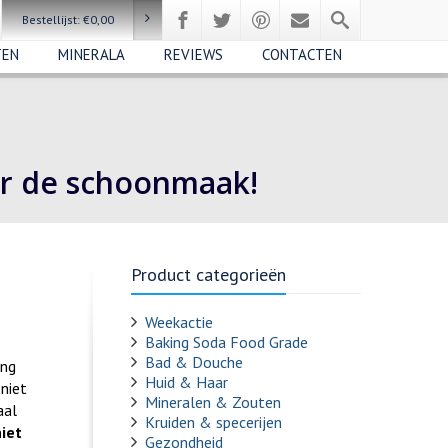
Bestellijst:
€
0,00
TEN
MINERALA
REVIEWS
CONTACTEN
or de schoonmaak!
Product categorieën
Weekactie
Baking Soda Food Grade
Bad & Douche
ing
Huid & Haar
 niet
Mineralen & Zouten
aal
Kruiden & specerijen
niet
Gezondheid