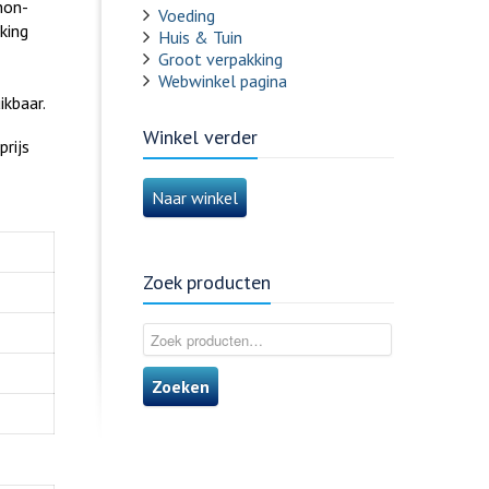
non-
Voeding
king
Huis & Tuin
Groot verpakking
d
Webwinkel pagina
ikbaar.
Winkel verder
rijs
Naar winkel
Zoek producten
Zoeken