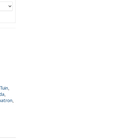
Tuin
,
da
,
natron
,