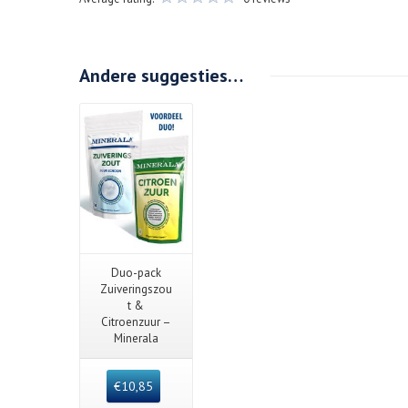
Andere suggesties…
Details
Quick View
Duo-pack
Zuiveringszou
t &
Citroenzuur –
Minerala
€
10,85