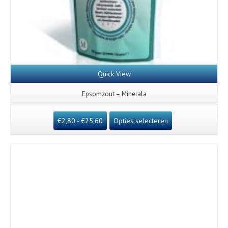
Quick View
Epsomzout – Minerala
€
2,80
-
€
25,60
Opties selecteren