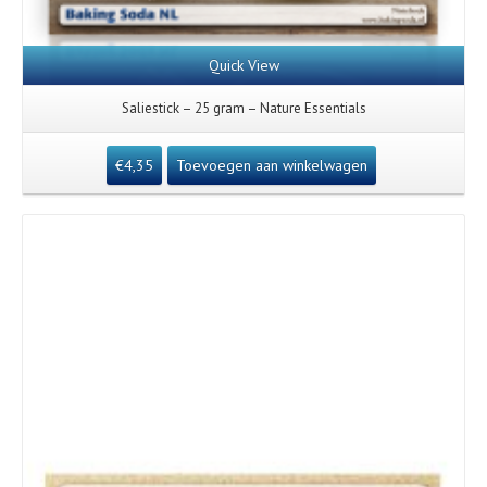
Quick View
Saliestick – 25 gram – Nature Essentials
€
4,35
Toevoegen aan winkelwagen