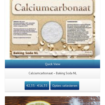
Quick View
Calciumcarbonaat – Baking Soda NL
€
2,35
-
€
16,35
Opties selecteren