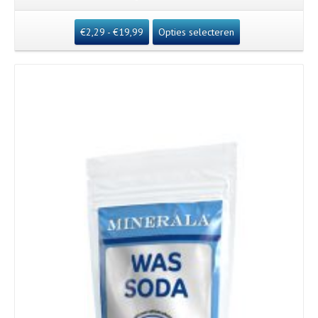
€
2,29
-
€
19,99
Opties selecteren