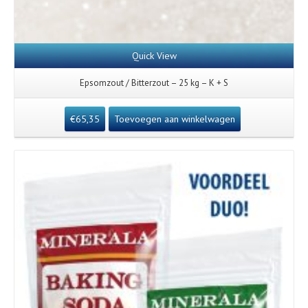
Quick View
Epsomzout / Bitterzout – 25 kg – K + S
€
65,35
Toevoegen aan winkelwagen
Details