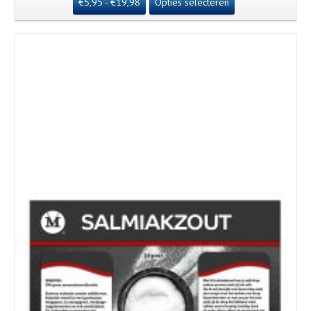
€
5,95
-
€
19,98
Opties selecteren