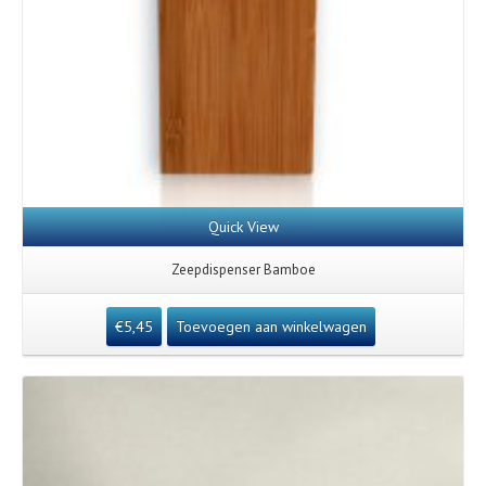
Quick View
Zeepdispenser Bamboe
€
5,45
Toevoegen aan winkelwagen