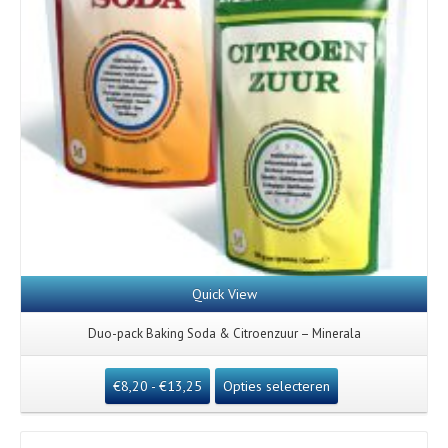
Quick View
Duo-pack Baking Soda & Citroenzuur – Minerala
€
8,20
-
€
13,25
Opties selecteren