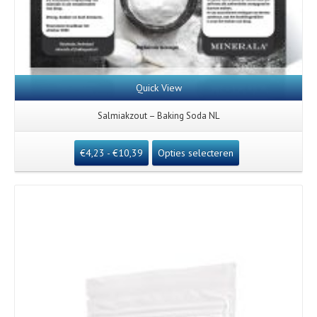
Quick View
Salmiakzout – Baking Soda NL
€
4,23
-
€
10,39
Opties selecteren