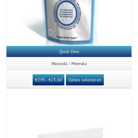
Quick View
Wassoda – Minerala
€
7,95
-
€
23,60
Opties selecteren