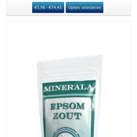
€
3,98
-
€
34,45
Opties selecteren