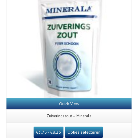
Quick View
Zuiveringszout – Minerala
€
3,75
-
€
8,25
Opties selecteren