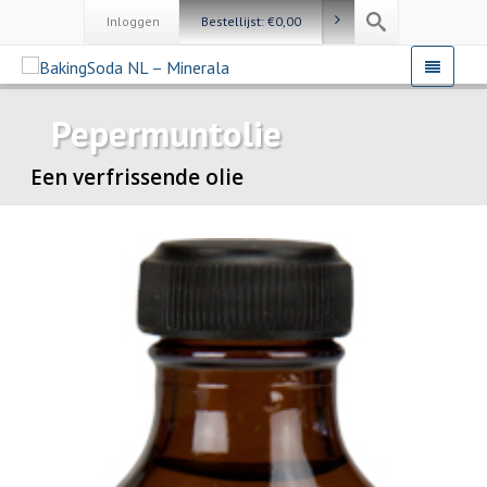
Inloggen
Bestellijst:
€
0,00
Pepermuntolie
Een verfrissende olie