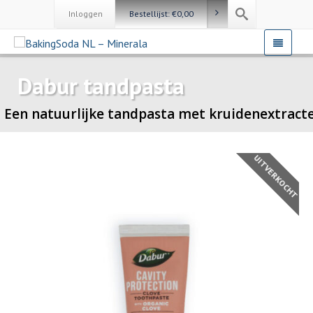
Inloggen
Bestellijst:
€
0,00
Dabur tandpasta
Een natuurlijke tandpasta met kruidenextract
UITVERKOCHT