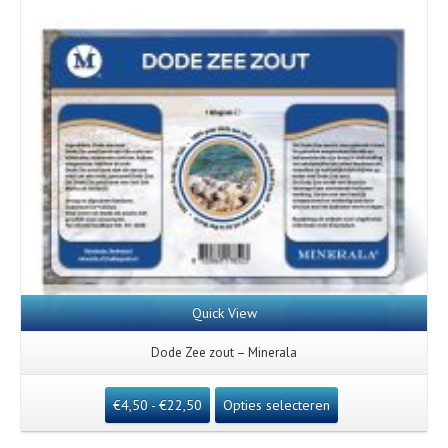
Quick View
Dode Zee zout – Minerala
€
4,50
-
€
22,50
Opties selecteren