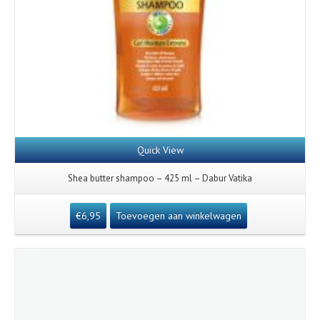
Quick View
Shea butter shampoo – 425 ml – Dabur Vatika
€
6,95
Toevoegen aan winkelwagen