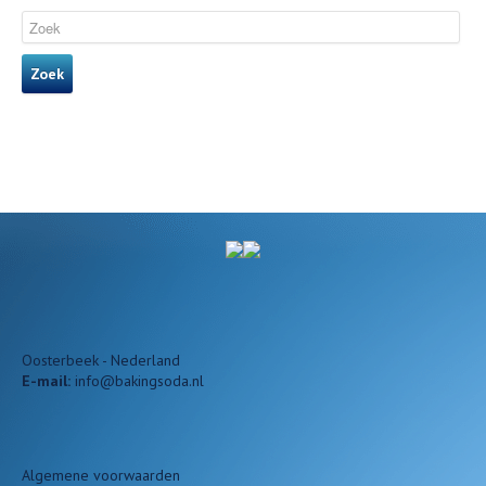
Zoek
Oosterbeek - Nederland
E-mail:
info@bakingsoda.nl
Algemene voorwaarden