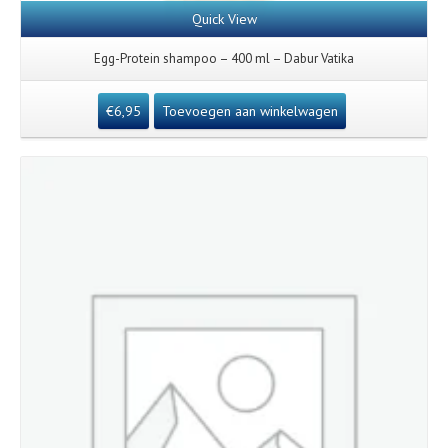
Quick View
Egg-Protein shampoo – 400 ml – Dabur Vatika
€
6,95
Toevoegen aan winkelwagen
Details