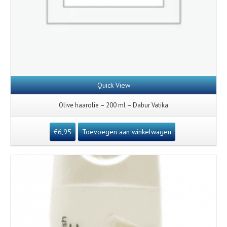
Quick View
Olive haarolie – 200 ml – Dabur Vatika
€
6,95
Toevoegen aan winkelwagen