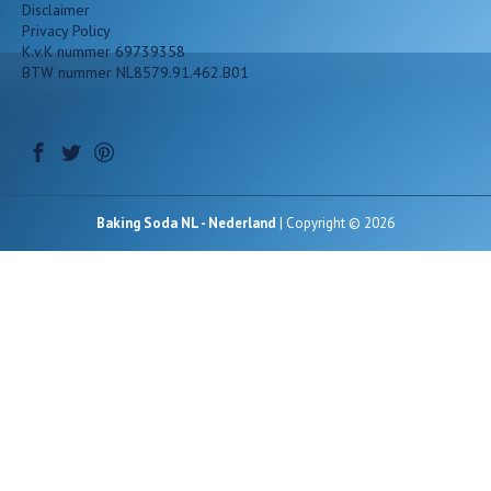
Disclaimer
Privacy Policy
K.v.K nummer 69739358
BTW nummer NL8579.91.462.B01
Baking Soda NL - Nederland
| Copyright © 2026