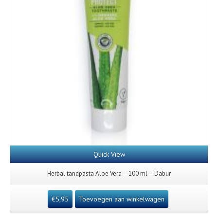
Quick View
Herbal tandpasta Aloë Vera – 100 ml – Dabur
€
5,95
Toevoegen aan winkelwagen