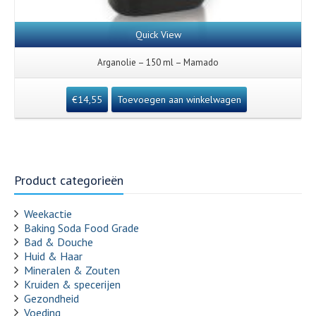
Quick View
Arganolie – 150 ml – Mamado
€
14,55
Toevoegen aan winkelwagen
Product categorieën
Weekactie
Baking Soda Food Grade
Bad & Douche
Huid & Haar
Mineralen & Zouten
Kruiden & specerijen
Gezondheid
Voeding