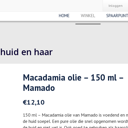
Inloggen
HOME
WINKEL
SPAARPUN
 huid en haar
Macadamia olie – 150 ml –
Mamado
€
12,10
150 ml – Macadamia olie van Mamado is voedend en 
de huid soepel. Een pure olie die snel opgenomen word
de huid en niet vet is. Ook goed te gebruiken als haaroli