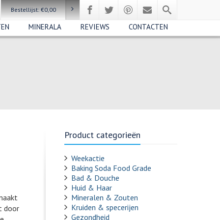
Bestellijst:
€
0,00
TEN
MINERALA
REVIEWS
CONTACTEN
Product categorieën
Weekactie
Baking Soda Food Grade
Bad & Douche
Huid & Haar
maakt
Mineralen & Zouten
Kruiden & specerijen
t door
Gezondheid
e.