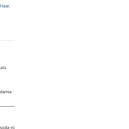
 Haar
,
oals
adamia