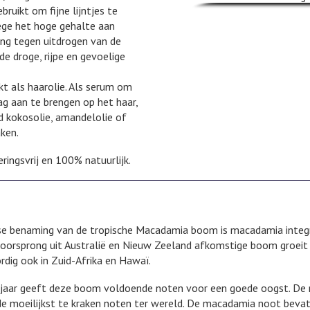
uikt om fijne lijntjes te
ge het hoge gehalte aan
ng tegen uitdrogen van de
de droge, rijpe en gevoelige
t als haarolie. Als serum om
ag aan te brengen op het haar,
 kokosolie, amandelolie of
ken.
ingsvrij en 100% natuurlijk.
se benaming van de tropische Macadamia boom is macadamia integri
oorsprong uit Australië en Nieuw Zeeland afkomstige boom groeit
dig ook in Zuid-Afrika en Hawaï.
jaar geeft deze boom voldoende noten voor een goede oogst. De
 de moeilijkst te kraken noten ter wereld. De macadamia noot beva