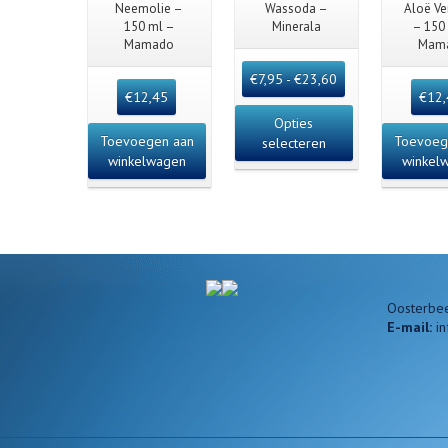
Quick View
Quick View
Quick
Neemolie –
Wassoda –
Aloë Ve
150 ml –
Minerala
– 150
Mamado
Mam
€
7,95
-
€
23,60
€
12,45
€
12
Opties
Toevoegen aan
Toevoeg
selecteren
winkelwagen
winkel
Oosterbee
E-mail:
i