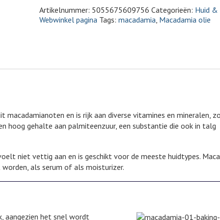
Artikelnummer:
5055675609756
Categorieën:
Huid &
Webwinkel pagina
Tags:
macadamia
,
Macadamia olie
uit macadamianoten en is rijk aan diverse vitamines en mineralen, z
en hoog gehalte aan palmiteenzuur, een substantie die ook in talg
voelt niet vettig aan en is geschikt voor de meeste huidtypes. Mac
 worden, als serum of als moisturizer.
ik, aangezien het snel wordt