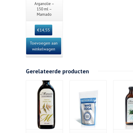
Quick View
Arganolie –
150 ml –
Mamado
€
14,55
Toevoegen aan
winkelwagen
Gerelateerde producten
Details