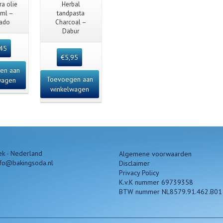
 View
Quick View
ra olie
Herbal
 ml –
tandpasta
ado
Charcoal –
Dabur
,45
€
5,95
en aan
Toevoegen aan
wagen
winkelwagen
k - Nederland
Algemene voorwaarden
nfo@bakingsoda.nl
Disclaimer
Privacy Policy
K.v.K nummer 69739358
BTW nummer NL8579.91.462.B01