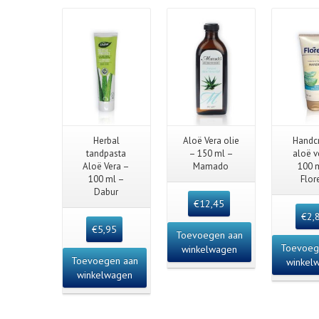
Deta
Quick View
Quick View
Quick
Herbal
Aloë Vera olie
Handc
tandpasta
– 150 ml –
aloë v
Aloë Vera –
Mamado
100 
100 ml –
Flor
Dabur
€
12,45
€
2,
€
5,95
Toevoegen aan
Toevoeg
winkelwagen
Toevoegen aan
winkel
winkelwagen