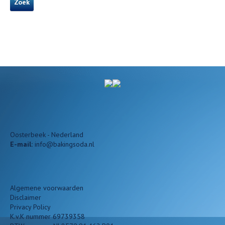
Zoek
Oosterbeek - Nederland
E-mail:
info@bakingsoda.nl
Algemene voorwaarden
Disclaimer
Privacy Policy
K.v.K nummer 69739358