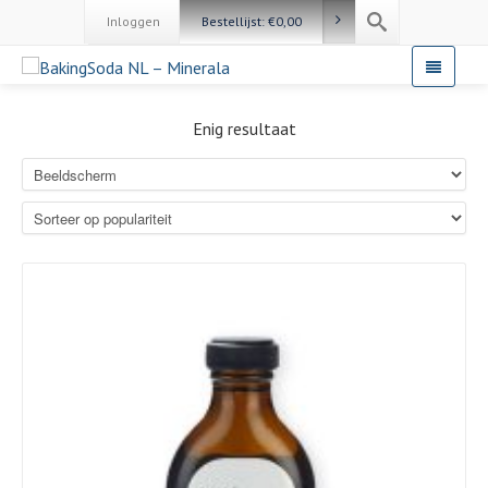
Inloggen
Bestellijst:
€
0,00
Enig resultaat
Details