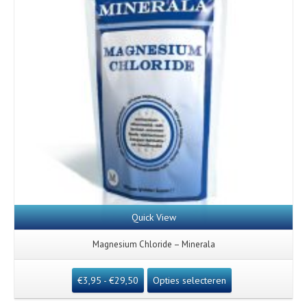
Quick View
Magnesium Chloride – Minerala
€
3,95
-
€
29,50
Opties selecteren