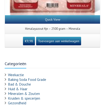
Quick View
Himalayazout fijn – 2500 gram – Minerala
€
9,98
Toevoegen aan winkelwagen
Categorieën
Weekactie
Baking Soda Food Grade
Bad & Douche
Huid & Haar
Mineralen & Zouten
Kruiden & specerijen
Gezondheid