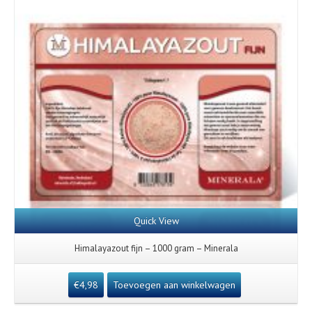
Quick View
Himalayazout fijn – 1000 gram – Minerala
€
4,98
Toevoegen aan winkelwagen