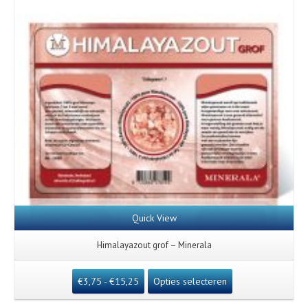
Quick View
Himalayazout grof – Minerala
€
3,75
-
€
15,25
Opties selecteren