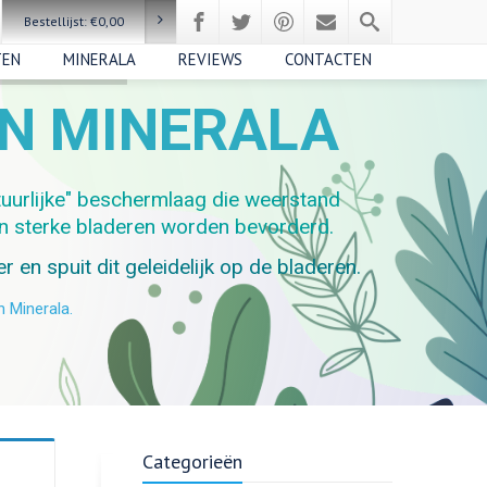
Bestellijst:
€
0,00
TEN
MINERALA
REVIEWS
CONTACTEN
AN MINERALA
tuurlijke" beschermlaag die weerstand
n sterke bladeren worden bevorderd.
 en spuit dit geleidelijk op de bladeren.
n Minerala.
Categorieën