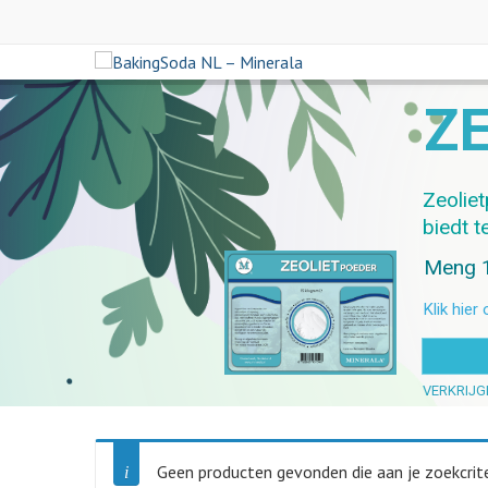
Z
Zeolie
biedt 
Meng 10
Klik hier
VERKRIJGB
Geen producten gevonden die aan je zoekcrite