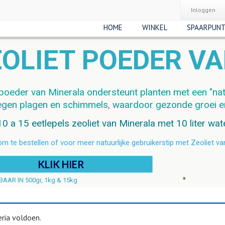
Inloggen
HOME
WINKEL
SPAARPUN
EOLIET POEDER V
tpoeder van Minerala ondersteunt planten met een "na
tegen plagen en schimmels, waardoor gezonde groei e
 a 15 eetlepels zeoliet van Minerala met 10 liter water
 om te bestellen of voor meer natuurlijke gebruikerstip met Zeoliet va
KLIK HIER
AAR IN 500gr, 1kg & 15kg
ria voldoen.