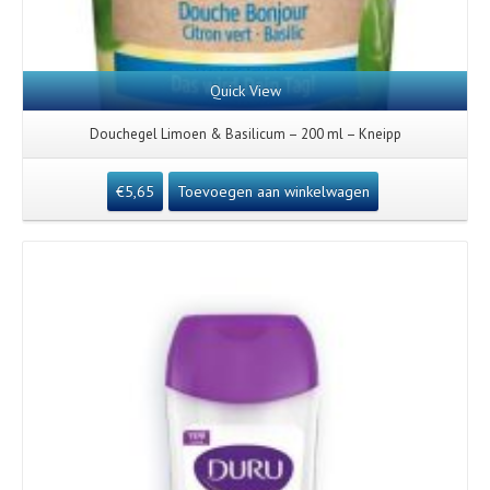
Quick View
Douchegel Limoen & Basilicum – 200 ml – Kneipp
€
5,65
Toevoegen aan winkelwagen
Details