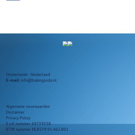
Oosterbeek - Nederland
E-mail:
info@bakingsoda.nl
Algemene voorwaarden
Disclaimer
Privacy Policy
K.v.K nummer 69739358
BTW nummer NL8579.91.462.B01