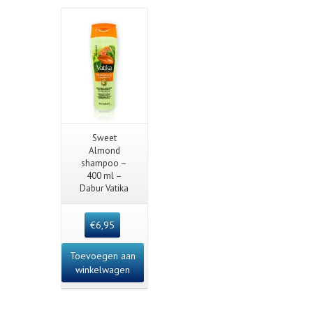
Details
Quick View
Sweet
Almond
shampoo –
400 ml –
Dabur Vatika
€
6,95
Toevoegen aan
winkelwagen