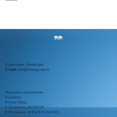
Oosterbeek - Nederland
E-mail:
info@bakingsoda.nl
Algemene voorwaarden
Disclaimer
Privacy Policy
K.v.K nummer 69739358
BTW nummer NL8579.91.462.B01