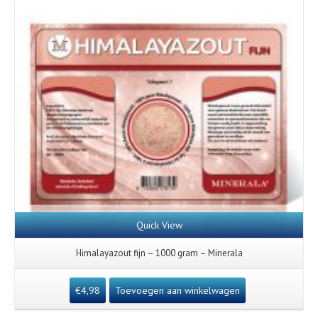
Quick View
Himalayazout fijn – 1000 gram – Minerala
€
4,98
Toevoegen aan winkelwagen