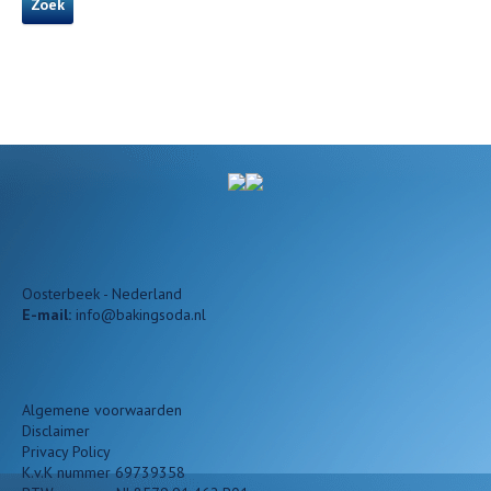
Zoek
Oosterbeek - Nederland
E-mail:
info@bakingsoda.nl
Algemene voorwaarden
Disclaimer
Privacy Policy
K.v.K nummer 69739358