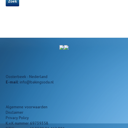
Zoek
Oosterbeek - Nederland
E-mail:
info@bakingsoda.nl
Algemene voorwaarden
Disclaimer
Privacy Policy
K.v.K nummer 69739358