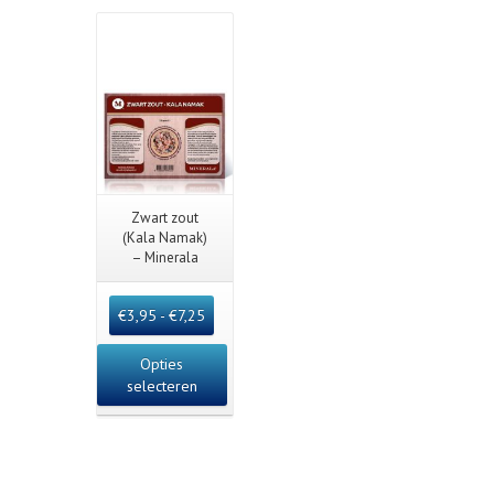
Quick View
Zwart zout
(Kala Namak)
– Minerala
€
3,95
-
€
7,25
Opties
selecteren