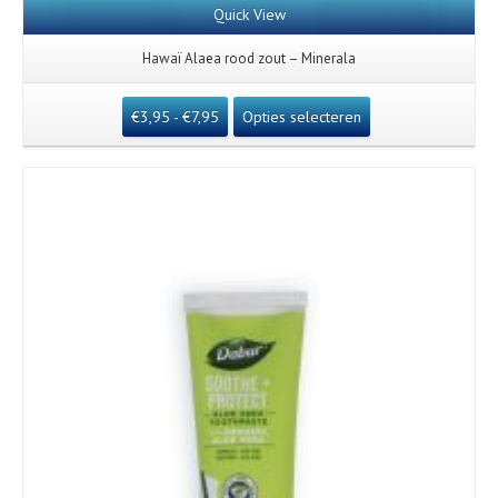
Quick View
Hawaï Alaea rood zout – Minerala
€
3,95
-
€
7,95
Opties selecteren