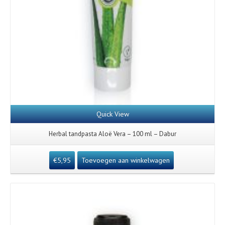
Quick View
Herbal tandpasta Aloë Vera – 100 ml – Dabur
€
5,95
Toevoegen aan winkelwagen