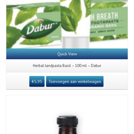
Quick View
Herbal tandpasta Basil – 100 ml – Dabur
€
5,95
Toevoegen aan winkelwagen