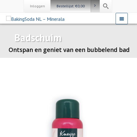
Inloggen
Bestellijst:
€
0,00
Badschuim
Ontspan en geniet van een bubbelend bad