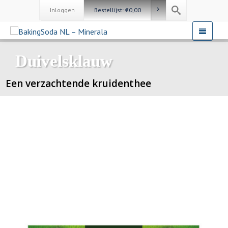
Inloggen
Bestellijst:
€
0,00
Duivelsklauw
Een verzachtende kruidenthee