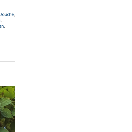
Douche
,
g
,
en
,