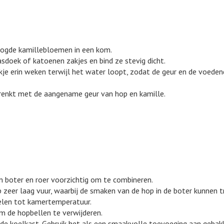
oogde kamillebloemen in een kom.
asdoek of katoenen zakjes en bind ze stevig dicht.
je erin weken terwijl het water loopt, zodat de geur en de voede
renkt met de aangename geur van hop en kamille.
 boter en roer voorzichtig om te combineren.
zeer laag vuur, waarbij de smaken van de hop in de boter kunnen t
oelen tot kamertemperatuur.
om de hopbellen te verwijderen.
n de koelkast. Gebruik het als een smaakvolle toevoeging aan gebak