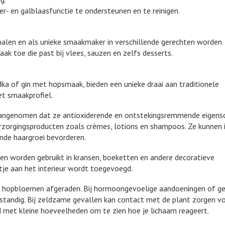
- en galblaasfunctie te ondersteunen en te reinigen.
len en als unieke smaakmaker in verschillende gerechten worden
ak toe die past bij vlees, sauzen en zelfs desserts.
a of gin met hopsmaak, bieden een unieke draai aan traditionele
et smaakprofiel.
aangenomen dat ze antioxiderende en ontstekingsremmende eigens
rzorgingsproducten zoals crèmes, lotions en shampoos. Ze kunnen ir
nde haargroei bevorderen.
en worden gebruikt in kransen, boeketten en andere decoratieve
tje aan het interieur wordt toegevoegd.
n hopbloemen afgeraden. Bij hormoongevoelige aandoeningen of ge
rstandig. Bij zeldzame gevallen kan contact met de plant zorgen v
ijd met kleine hoeveelheden om te zien hoe je lichaam reageert.