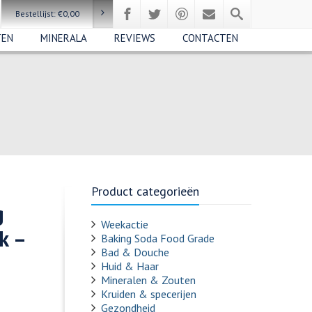
Bestellijst:
€
0,00
TEN
MINERALA
REVIEWS
CONTACTEN
Product categorieën
g
Weekactie
k –
Baking Soda Food Grade
Bad & Douche
Huid & Haar
Mineralen & Zouten
Kruiden & specerijen
Gezondheid