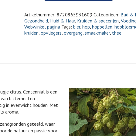
Artikelnummer:
8720865931609
Categorieën:
Bad & 
Gezondheid
,
Huid & Haar
,
Kruiden & specerijen
,
Voedin
Webwinkel pagina
Tags:
bier
,
hop
,
hopbellen
,
hopbloem
kruiden
,
opvliegers
,
overgang
,
smaakmaker
,
thee
gje citrus. Centennial is een
 van bitterheid en
ig in evenwicht houden. Met
als aroma.
 zandgronden geteeld, waar
voor de natuur en passie voor