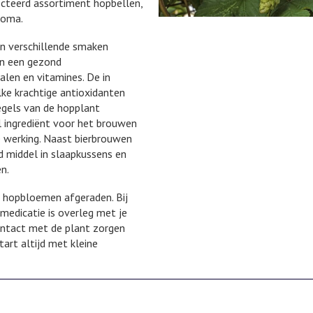
ecteerd assortiment hopbellen,
roma.
 in verschillende smaken
an een gezond
alen en vitamines. De in
ke krachtige antioxidanten
egels van de hopplant
l ingrediënt voor het brouwen
 werking. Naast bierbrouwen
d middel in slaapkussens en
n.
 hopbloemen afgeraden. Bij
edicatie is overleg met je
ontact met de plant zorgen
tart altijd met kleine