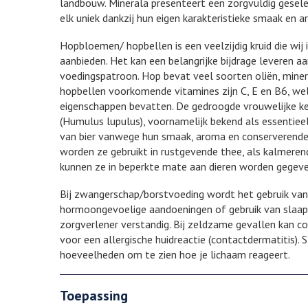
landbouw. Minerala presenteert een zorgvuldig gesel
elk uniek dankzij hun eigen karakteristieke smaak en a
Hopbloemen/ hopbellen is een veelzijdig kruid die wij
aanbieden. Het kan een belangrijke bijdrage leveren a
voedingspatroon. Hop bevat veel soorten oliën, miner
hopbellen voorkomende vitamines zijn C, E en B6, wel
eigenschappen bevatten. De gedroogde vrouwelijke k
(Humulus lupulus), voornamelijk bekend als essentiee
van bier vanwege hun smaak, aroma en conserverende
worden ze gebruikt in rustgevende thee, als kalmeren
kunnen ze in beperkte mate aan dieren worden gegeve
Bij zwangerschap/borstvoeding wordt het gebruik van
hormoongevoelige aandoeningen of gebruik van slaapm
zorgverlener verstandig. Bij zeldzame gevallen kan c
voor een allergische huidreactie (contactdermatitis). S
hoeveelheden om te zien hoe je lichaam reageert.
Toepassing