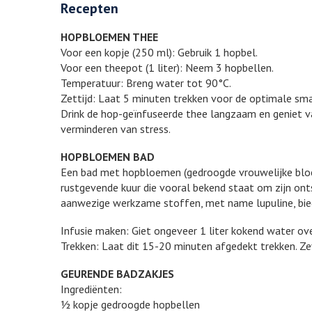
Recepten
HOPBLOEMEN THEE
Voor een kopje (250 ml): Gebruik 1 hopbel.
Voor een theepot (1 liter): Neem 3 hopbellen.
Temperatuur: Breng water tot 90°C.
Zettijd: Laat 5 minuten trekken voor de optimale sm
Drink de hop-geïnfuseerde thee langzaam en geniet v
verminderen van stress.
HOPBLOEMEN BAD
Een bad met hopbloemen (gedroogde vrouwelijke bloem
rustgevende kuur die vooral bekend staat om zijn ont
aanwezige werkzame stoffen, met name lupuline, bie
Infusie maken: Giet ongeveer 1 liter kokend water ove
Trekken: Laat dit 15-20 minuten afgedekt trekken. Ze
GEURENDE BADZAKJES
Ingrediënten:
½ kopje gedroogde hopbellen