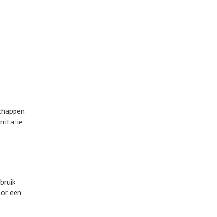
chappen
ritatie
bruik
oor een