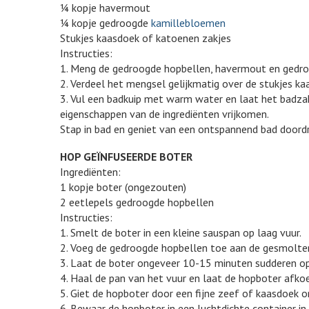
¼ kopje havermout
¼ kopje gedroogde
kamillebloemen
Stukjes kaasdoek of katoenen zakjes
Instructies:
1. Meng de gedroogde hopbellen, havermout en gedr
2. Verdeel het mengsel gelijkmatig over de stukjes ka
3. Vul een badkuip met warm water en laat het badzak
eigenschappen van de ingrediënten vrijkomen.
Stap in bad en geniet van een ontspannend bad doord
HOP GEÏNFUSEERDE BOTER
Ingrediënten:
1 kopje boter (ongezouten)
2 eetlepels gedroogde hopbellen
Instructies:
1. Smelt de boter in een kleine sauspan op laag vuur.
2. Voeg de gedroogde hopbellen toe aan de gesmolten
3. Laat de boter ongeveer 10-15 minuten sudderen op 
4. Haal de pan van het vuur en laat de hopboter afk
5. Giet de hopboter door een fijne zeef of kaasdoek 
6. Bewaar de hopboter in een luchtdichte container i