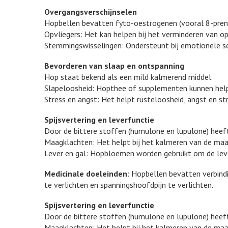
Overgangsverschijnselen
Hopbellen bevatten fyto-oestrogenen (vooral 8-prenyl
Opvliegers: Het kan helpen bij het verminderen van op
Stemmingswisselingen: Ondersteunt bij emotionele s
Bevorderen van slaap en ontspanning
Hop staat bekend als een mild kalmerend middel.
Slapeloosheid: Hopthee of supplementen kunnen helpe
Stress en angst: Het helpt rusteloosheid, angst en str
Spijsvertering en leverfunctie
Door de bittere stoffen (humulone en lupulone) heeft 
Maagklachten: Het helpt bij het kalmeren van de maa
Lever en gal: Hopbloemen worden gebruikt om de lever
Medicinale doeleinden
: Hopbellen bevatten verbind
te verlichten en spanningshoofdpijn te verlichten.
Spijsvertering en leverfunctie
Door de bittere stoffen (humulone en lupulone) heeft 
Maagklachten: Het helpt bij het kalmeren van de maa