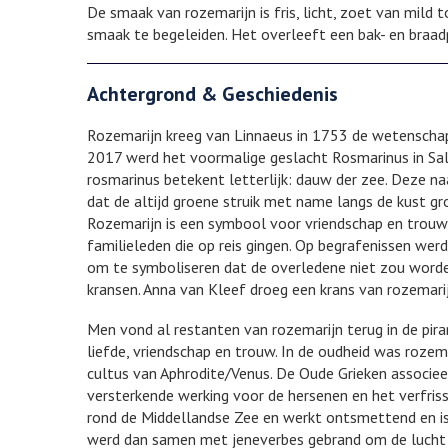
De smaak van rozemarijn is fris, licht, zoet van mild
smaak te begeleiden. Het overleeft een bak- en braad
Achtergrond & Geschiedenis
Rozemarijn kreeg van Linnaeus in 1753 de wetenschapp
2017 werd het voormalige geslacht Rosmarinus in S
rosmarinus betekent letterlijk: dauw der zee. Deze naa
dat de altijd groene struik met name langs de kust gr
Rozemarijn is een symbool voor vriendschap en trouw,
familieleden die op reis gingen. Op begrafenissen wer
om te symboliseren dat de overledene niet zou worde
kransen. Anna van Kleef droeg een krans van rozemari
Men vond al restanten van rozemarijn terug in de pi
liefde, vriendschap en trouw. In de oudheid was rozem
cultus van Aphrodite/Venus. De Oude Grieken associee
versterkende werking voor de hersenen en het verfris
rond de Middellandse Zee en werkt ontsmettend en is a
werd dan samen met jeneverbes gebrand om de lucht t