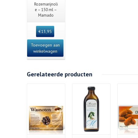
Quick View
Rozemarijnoli
e – 150 ml –
Mamado
€
13,95
Toevoegen aan
winkelwagen
Gerelateerde producten
Details