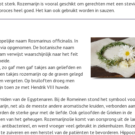
 tot sterk. Rozemarijn is vooral geschikt om gerechten met een stev
proces heel goed. Het kan ook gebruikt worden in sauzen.
elijke naam Rosmarinus officinalis. In
alvia opgenomen. De botanische naam
m verwijst waarschijnlijk naar het feit
oeide.
 zo gaf men gaf takjes aan geliefden en
den takjes rozemarijn op de graven gelegd
n vergeten. Op bruiloften droeg men
jn toen ze met Hendrik VIII huwde.
ramiden van de Egyptenaren. Bij de Romeinen stond het symbool voo
arijn, net als de meeste andere aromatische kruiden, verbonden aa
rden de sterke geur met de liefde. Ook geloofden de Grieken in de
sen van het geheugen. Rozemarijnolie komt van oorsprong uit de l
ntibacterieel, en werd vroeger veel gebruikt in ziekenhuizen. Roz
e zuiveren en een herstel van de patiënten te bevorderen. Hippoc