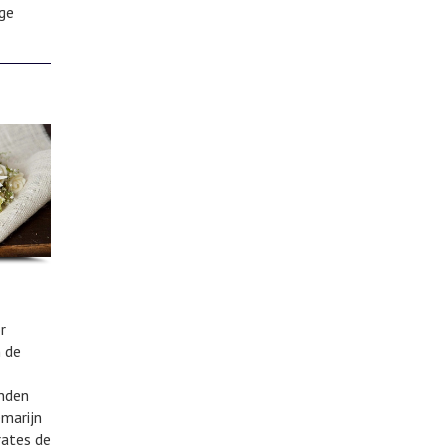
ige
r
n de
anden
emarijn
rates de