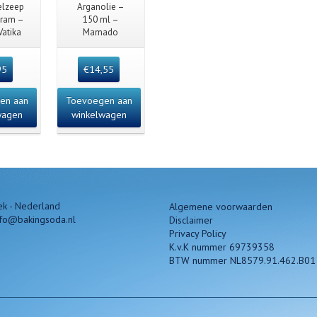
 View
Quick View
lzeep
Arganolie –
gram –
150 ml –
Vatika
Mamado
95
€
14,55
en aan
Toevoegen aan
wagen
winkelwagen
k - Nederland
Algemene voorwaarden
nfo@bakingsoda.nl
Disclaimer
Privacy Policy
K.v.K nummer 69739358
BTW nummer NL8579.91.462.B01