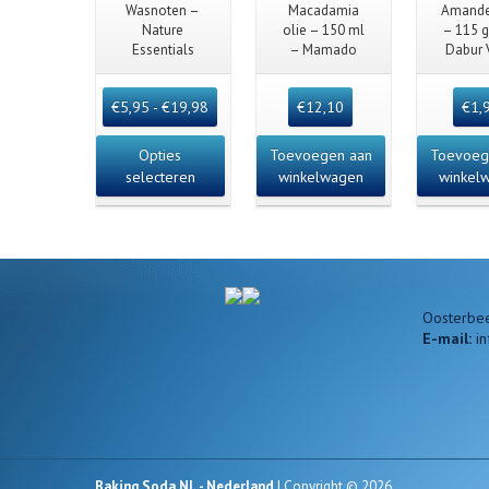
Quick View
Quick View
Quick
Wasnoten –
Macadamia
Amande
Nature
olie – 150 ml
– 115 
Essentials
– Mamado
Dabur 
€
5,95
-
€
19,98
€
12,10
€
1,
Opties
Toevoegen aan
Toevoeg
selecteren
winkelwagen
winkel
Oosterbee
E-mail:
i
Baking Soda NL - Nederland
| Copyright © 2026