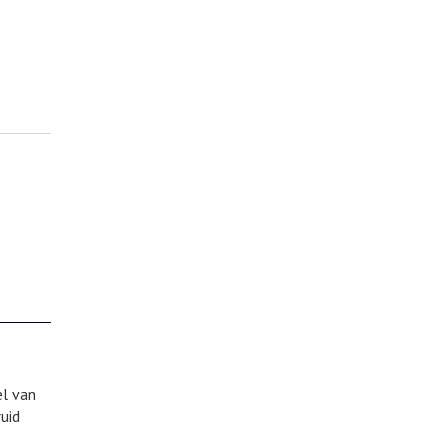
el van
uid