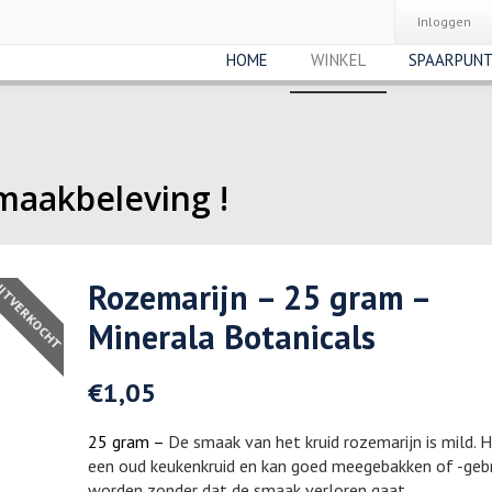
Inloggen
HOME
WINKEL
SPAARPUN
maakbeleving !
Rozemarijn – 25 gram –
ITVERKOCHT
Minerala Botanicals
€
1,05
25 gram –
De smaak van het kruid rozemarijn is mild. H
een oud keukenkruid en kan goed meegebakken of -geb
worden zonder dat de smaak verloren gaat.