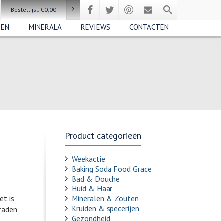
Bestellijst:
€
0,00
TEN
MINERALA
REVIEWS
CONTACTEN
Product categorieën
Weekactie
Baking Soda Food Grade
Bad & Douche
Huid & Haar
et is
Mineralen & Zouten
Kruiden & specerijen
raden
Gezondheid