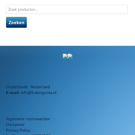
Zoeken
Oosterbeek - Nederland
E-mail:
info@bakingsoda.nl
Algemene voorwaarden
Disclaimer
Privacy Policy