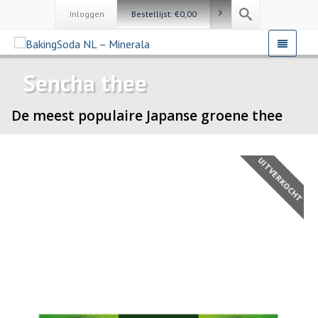
Inloggen
Bestellijst:
€
0,00
Sencha thee
De meest populaire Japanse groene thee
UITVERKOCHT