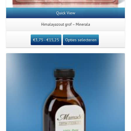
Quick View
Himalayazout grof – Minerala
€
3,75
-
€
15,25
Opties selecteren
Details