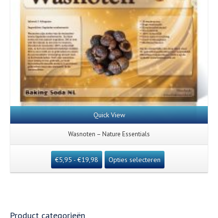
Quick View
Wasnoten – Nature Essentials
€
5,95
-
€
19,98
Opties selecteren
Product categorieën