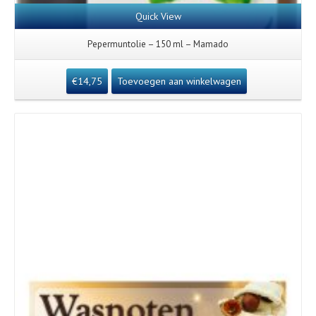
Quick View
Pepermuntolie – 150 ml – Mamado
€
14,75
Toevoegen aan winkelwagen
Details