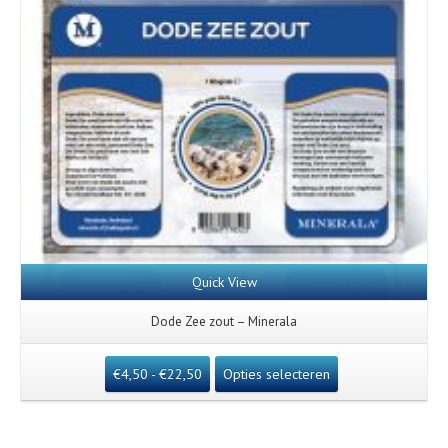
Quick View
Dode Zee zout – Minerala
€
4,50
-
€
22,50
Opties selecteren