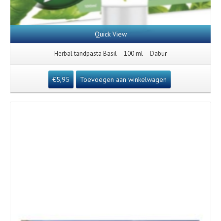
Quick View
Herbal tandpasta Basil – 100 ml – Dabur
€
5,95
Toevoegen aan winkelwagen