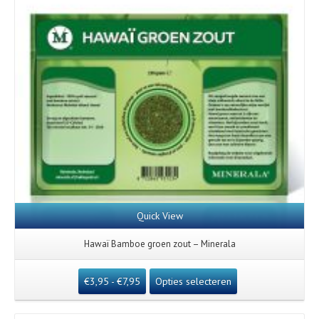
Quick View
Hawaï Bamboe groen zout – Minerala
€
3,95
-
€
7,95
Opties selecteren