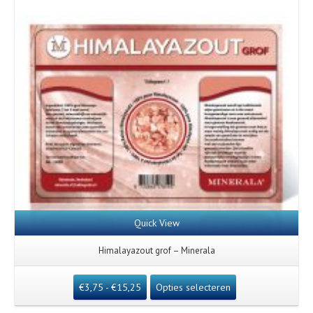
Quick View
Himalayazout grof – Minerala
€
3,75
-
€
15,25
Opties selecteren