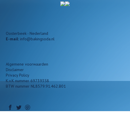
Oosterbeek - Nederland
E-mail:
info@bakingsoda.nl
Algemene voorwaarden
Disclaimer
Privacy Policy
K.v.K nummer 69739358
BTW nummer NL8579.91.462.B01
Baking Soda NL - Nederland
| Copyright © 2026