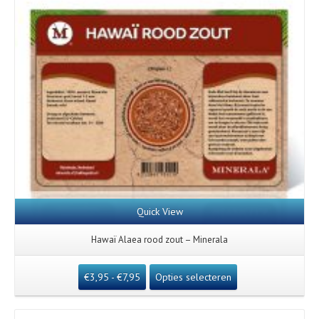
Quick View
Hawaï Alaea rood zout – Minerala
€
3,95
-
€
7,95
Opties selecteren