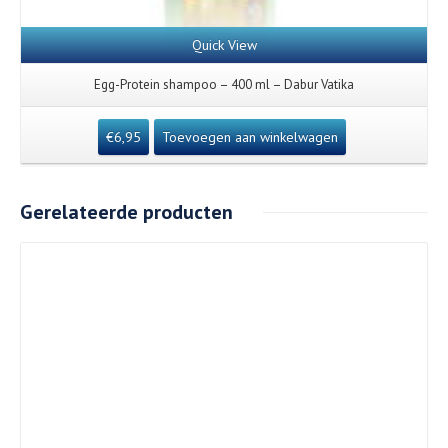
Quick View
Egg-Protein shampoo – 400 ml – Dabur Vatika
€
6,95
Toevoegen aan winkelwagen
Gerelateerde producten