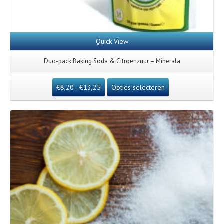
Quick View
Duo-pack Baking Soda & Citroenzuur – Minerala
€
8,20
-
€
13,25
Opties selecteren