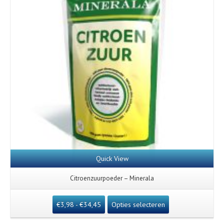
Quick View
Citroenzuurpoeder – Minerala
€
3,98
-
€
34,45
Opties selecteren