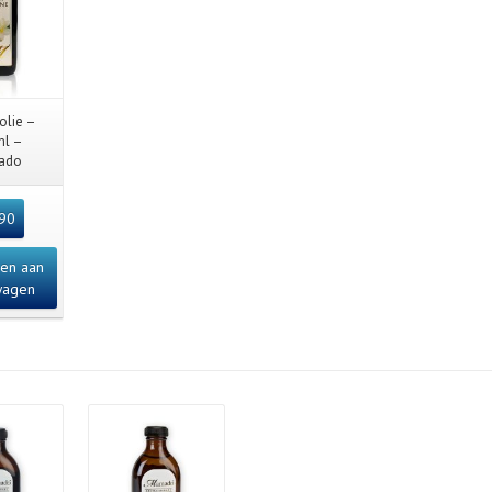
 View
olie –
ml –
ado
,90
en aan
wagen