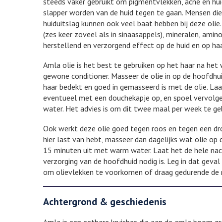
steeds vaker gebruikt om pigmentvlekken, acné en hui
slapper worden van de huid tegen te gaan. Mensen die 
huiduitslag kunnen ook veel baat hebben bij deze olie
(zes keer zoveel als in sinaasappels), mineralen, ami
herstellend en verzorgend effect op de huid en op haa
Amla olie is het best te gebruiken op het haar na h
gewone conditioner. Masseer de olie in op de hoofdhu
haar bedekt en goed in gemasseerd is met de olie. La
eventueel met een douchekapje op, en spoel vervolge
water. Het advies is om dit twee maal per week te ge
Ook werkt deze olie goed tegen roos en tegen een dr
hier last van hebt, masseer dan dagelijks wat olie op
15 minuten uit met warm water. Laat het de hele nach
verzorging van de hoofdhuid nodig is. Leg in dat gev
om olievlekken te voorkomen of draag gedurende de 
Achtergrond & geschiedenis