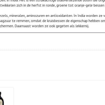
eit in India. Het is een struikachtige bladverliezende boom die on
kkelen zich in de herfst in ronde, groene tot oranje-gele bessen
ezels, mineralen, aminozuren en antioxidanten. In India worden ze 
aagzuur te remmen, omdat de kruisbessen de eigenschap hebben o
chermen. Daarnaast worden ze ook gegeten als lekkernij.
ils