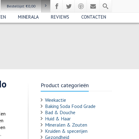
Bestellijst:
€
0,00
TEN
MINERALA
REVIEWS
CONTACTEN
do
Product categorieën
Weekactie
Baking Soda Food Grade
Bad & Douche
Een
Huid & Haar
en
Mineralen & Zouten
een
Kruiden & specerijen
.
Gezondheid