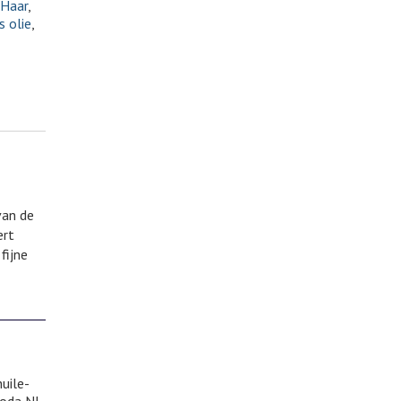
 Haar
,
s olie
,
van de
ert
fijne