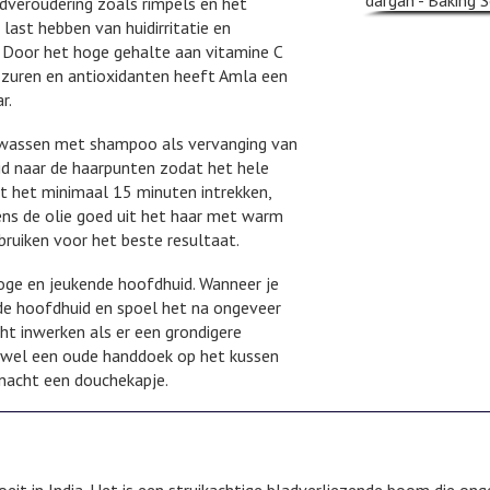
dveroudering zoals rimpels en het
last hebben van huidirritatie en
. Door het hoge gehalte aan vitamine C
nozuren en antioxidanten heeft Amla een
r.
et wassen met shampoo als vervanging van
id naar de haarpunten zodat het hele
at het minimaal 15 minuten intrekken,
ns de olie goed uit het haar met warm
bruiken voor het beste resultaat.
oge en jeukende hoofdhuid. Wanneer je
 de hoofdhuid en spoel het na ongeveer
t inwerken als er een grondigere
al wel een oude handdoek op het kussen
nacht een douchekapje.