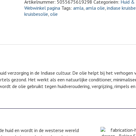
Artikelnummer:
5055675619298
Categorieën:
Huid &
Webwinkel pagina
Tags:
amla
,
amla olie
,
indiase kruisbe
kruisbesolie
,
olie
uid verzorging in de Indiase cultuur. De olie helpt bij het verhogen 
tels gezond. Het werkt als een natuurlijke conditioner, minimalise
rdt de olie gebruikt tegen huidveroudering, vergrijzing, rimpels en 
de huid en wordt in de westerse wereld