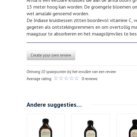
Amla is een eetbare kruisbes die aan de amla boom gro
15 meter hoog kan worden. De groengele bloemen ontwi
wel amalaki genoemd worden.
De Indiase kruisbessen zitten boordevol vitamine C, v
gegeten als ontstekingsremmers en om overtollig m
maagzuur te absorberen en het maagslijmvlies te bes
Create your own review
Ontvang 10 spaarpunten bij het invullen van een review
Average rating:
0 reviews
Andere suggesties…
Details
Details
Deta