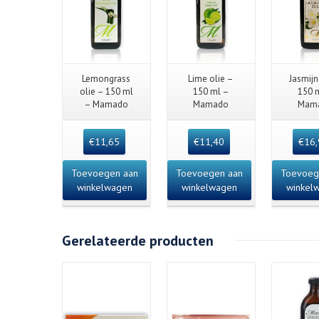
Quick View
Quick View
Quick
Lemongrass
Lime olie –
Jasmijn
olie – 150 ml
150 ml –
150 
– Mamado
Mamado
Mam
€
11,65
€
11,40
€
16
Toevoegen aan
Toevoegen aan
Toevoeg
winkelwagen
winkelwagen
winkel
Gerelateerde producten
Details