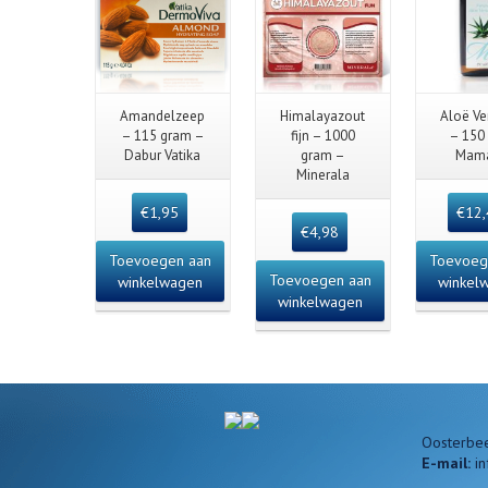
Quick View
Quick View
Quick
Amandelzeep
Himalayazout
Aloë Ve
– 115 gram –
fijn – 1000
– 150
Dabur Vatika
gram –
Mam
Minerala
€
1,95
€
12
€
4,98
Toevoegen aan
Toevoeg
Toevoegen aan
winkelwagen
winkel
winkelwagen
Oosterbee
E-mail:
i