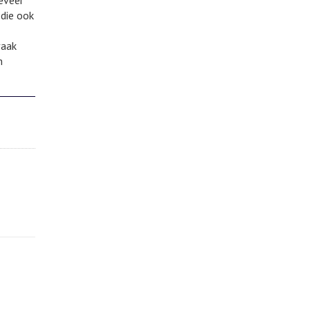
geveer
 die ook
vaak
m