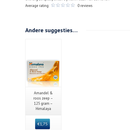
Average rating:
0 reviews
Andere suggesties…
Details
Quick View
Amandel &
roos zeep –
125 gram –
Himalaya
€
1,75