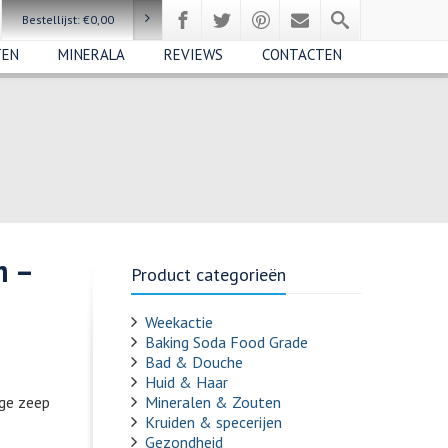
Bestellijst:
€
0,00
TEN
MINERALA
REVIEWS
CONTACTEN
m –
Product categorieën
Weekactie
Baking Soda Food Grade
Bad & Douche
Huid & Haar
ige zeep
Mineralen & Zouten
Kruiden & specerijen
Gezondheid
.