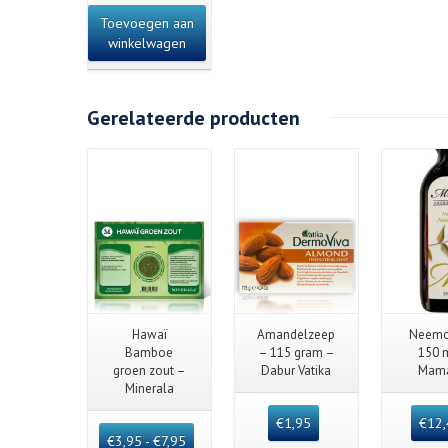
Toevoegen aan
winkelwagen
Gerelateerde producten
Deta
Quick View
Quick View
Quick
Hawaï
Amandelzeep
Neemo
Bamboe
– 115 gram –
150 
groen zout –
Dabur Vatika
Mam
Minerala
€
1,95
€
12
€
3,95
-
€
7,95