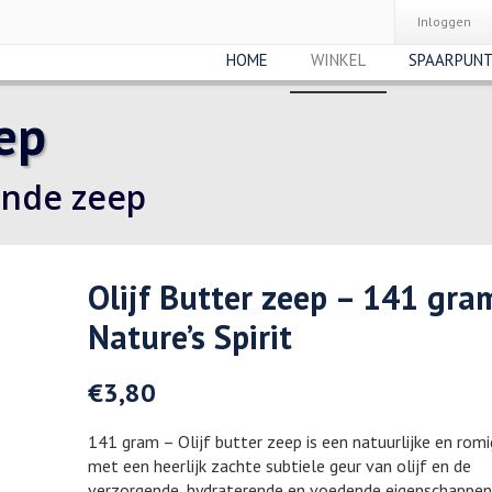
Inloggen
HOME
WINKEL
SPAARPUN
eep
ende zeep
Olijf Butter zeep – 141 gra
Nature’s Spirit
€
3,80
141 gram – Olijf butter zeep is een natuurlijke en rom
met een heerlijk zachte subtiele geur van olijf en de
verzorgende, hydraterende en voedende eigenschappen