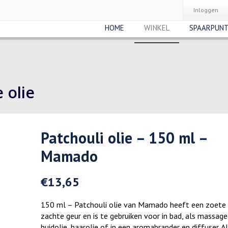
Inloggen
HOME
WINKEL
SPAARPUN
 olie
Patchouli olie – 150 ml –
Mamado
€
13,65
150 ml – Patchouli olie van Mamado heeft een zoete
zachte geur en is te gebruiken voor in bad, als massage
huidolie, haarolie of in een aromabrander en diffuser. A