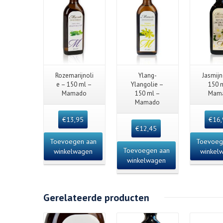
Quick View
Quick View
Quick
Rozemarijnoli
Ylang-
Jasmijn
e – 150 ml –
Ylangolie –
150 
Mamado
150 ml –
Mam
Mamado
€
13,95
€
16
€
12,45
Toevoegen aan
Toevoeg
Toevoegen aan
winkelwagen
winkel
winkelwagen
Gerelateerde producten
Details
Deta