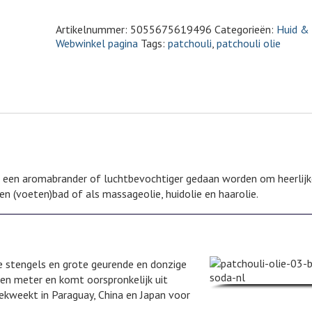
Artikelnummer:
5055675619496
Categorieën:
Huid &
Webwinkel pagina
Tags:
patchouli
,
patchouli olie
in een aromabrander of luchtbevochtiger gedaan worden om heerlij
en (voeten)bad of als massageolie, huidolie en haarolie.
ge stengels en grote geurende en donzige
een meter en komt oorspronkelijk uit
ekweekt in Paraguay, China en Japan voor