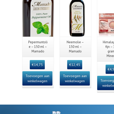
Quick View
Quick View
Quick
Pepermuntoli
Neemolie –
Himala
e – 150 ml –
150 ml –
fijn –
Mamado
Mamado
gra
Mine
€
14,75
€
12,45
€
4,
Toevoegen aan
Toevoegen aan
Toevoeg
winkelwagen
winkelwagen
winkel