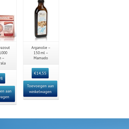
 View
Quick View
yazout
Arganolie –
 1000
150 ml –
m –
Mamado
rala
€
14,55
98
Toevoegen aan
en aan
winkelwagen
wagen