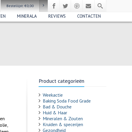
Bestellijst:
€
0,00
TEN
MINERALA
REVIEWS
CONTACTEN
Product categorieën
Weekactie
Baking Soda Food Grade
Bad & Douche
Huid & Haar
 en
Mineralen & Zouten
Kruiden & specerijen
olie,
Gezondheid
lleen