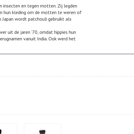
n insecten en tegen motten. Zij legden
sen hun kleding om de motten te weren of
n Japan wordt patchouli gebruikt als
r uit de jaren ’70, omdat hippies hun
 terugnamen vanuit India. Ook werd het
ils
Details