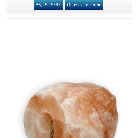
€
3,95
-
€
7,95
Opties selecteren
Details