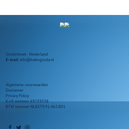
Oosterbeek - Nederland
E-mail:
info@bakingsoda.nl
Algemene voorwaarden
Disclaimer
Privacy Policy
K.v.K nummer 69739358
BTW nummer NL8579.91.462.B01