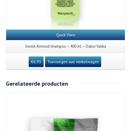
Quick View
Sweet Almond shampoo – 400 ml – Dabur Vatika
€
6,95
Toevoegen aan winkelwagen
Gerelateerde producten