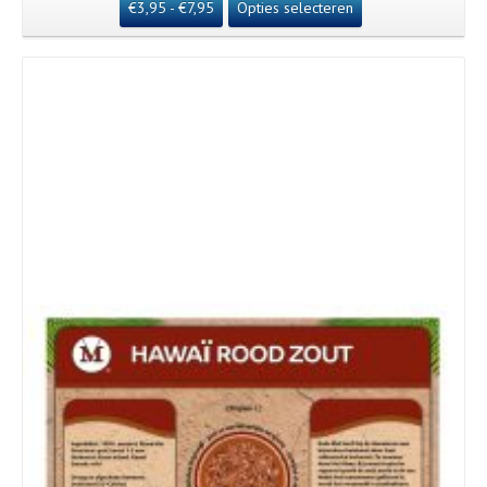
€
3,95
-
€
7,95
Opties selecteren