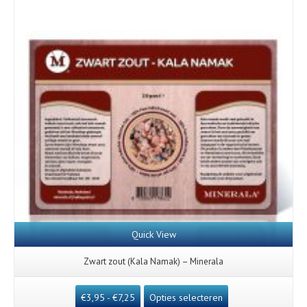
Quick View
Zwart zout (Kala Namak) – Minerala
€
3,95
-
€
7,25
Opties selecteren