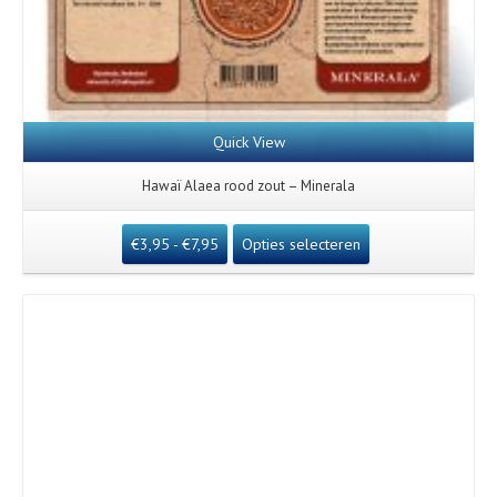
Quick View
Hawaï Alaea rood zout – Minerala
€
3,95
-
€
7,95
Opties selecteren