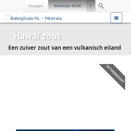
Inloggen
Bestellijst:
€
0,00
Hawaï zout
Een zuiver zout van een vulkanisch eiland
UITVERKOCHT