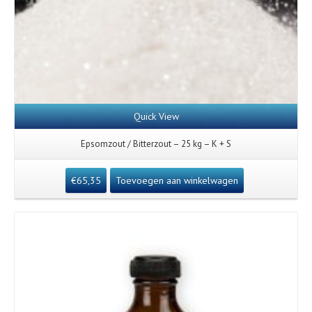
Quick View
Epsomzout / Bitterzout – 25 kg – K + S
€
65,35
Toevoegen aan winkelwagen