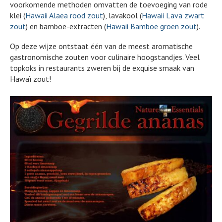
voorkomende methoden omvatten de toevoeging van rode
klei (
Hawaii Alaea rood zout
), lavakool (
Hawaii Lava zwart
zout
) en bamboe-extracten (
Hawaii Bamboe groen zout
).
Op deze wijze ontstaat één van de meest aromatische
gastronomische zouten voor culinaire hoogstandjes. Veel
topkoks in restaurants zweren bij de exquise smaak van
Hawaï zout!