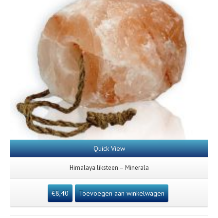
Quick View
Himalaya liksteen – Minerala
€
8,40
Toevoegen aan winkelwagen