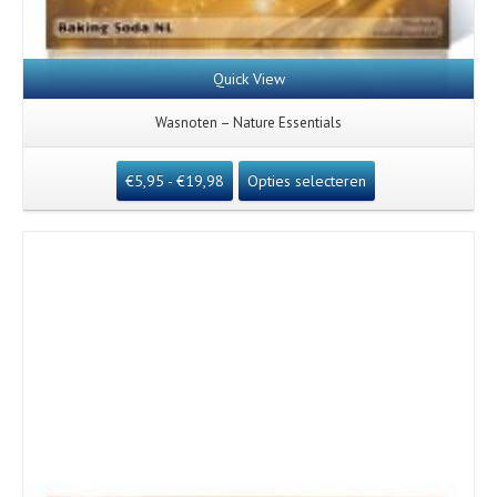
Quick View
Wasnoten – Nature Essentials
€
5,95
-
€
19,98
Opties selecteren