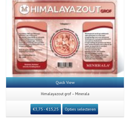
Quick View
Himalayazout grof – Minerala
€
3,75
-
€
15,25
Opties selecteren